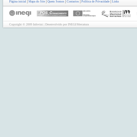
|
|
|
|
|
Página inicial
Mapa do Site
Quem Somos
Contactos
Política de Privacidade
Links
Copyright © 2009 Infovini | Desenvolvido por INEGI/Mercatura