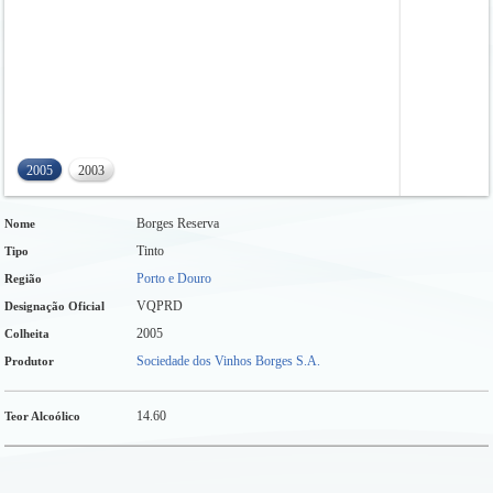
2005
2003
Borges Reserva
Nome
Tinto
Tipo
Porto e Douro
Região
VQPRD
Designação Oficial
2005
Colheita
Sociedade dos Vinhos Borges S.A.
Produtor
14.60
Teor Alcoólico