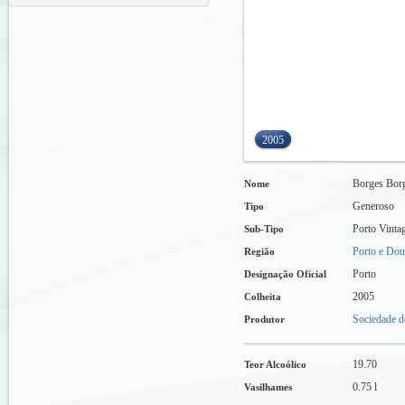
2005
Borges Borg
Nome
Generoso
Tipo
Porto Vinta
Sub-Tipo
Porto e Dou
Região
Porto
Designação Oficial
2005
Colheita
Sociedade d
Produtor
19.70
Teor Alcoólico
0.75 l
Vasilhames