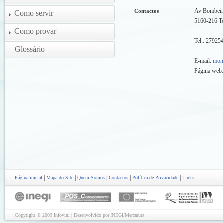
Av Bombeir
Contactos
Como servir
5160-216 T
Como provar
Tel.: 27925
Glossário
E-mail:
mon
Página web
|
|
|
|
|
Página inicial
Mapa do Site
Quem Somos
Contactos
Política de Privacidade
Links
Copyright © 2009 Infovini | Desenvolvido por INEGI/Mercatura