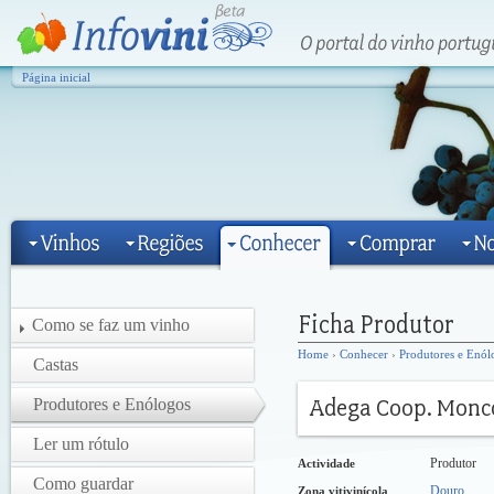
Página inicial
Como se faz um vinho
Home
›
Conhecer
›
Produtores e Enól
Castas
Produtores e Enólogos
Ler um rótulo
Produtor
Actividade
Como guardar
Douro
Zona vitivinícola