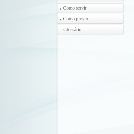
Como servir
Como provar
Glossário