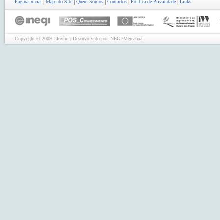
|
|
|
|
|
Página inicial
Mapa do Site
Quem Somos
Contactos
Política de Privacidade
Links
Copyright © 2009 Infovini | Desenvolvido por INEGI/Mercatura