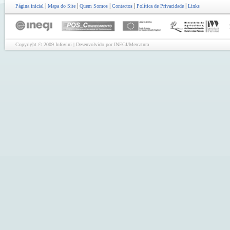
|
|
|
|
|
Página inicial
Mapa do Site
Quem Somos
Contactos
Política de Privacidade
Links
Copyright © 2009 Infovini | Desenvolvido por INEGI/Mercatura