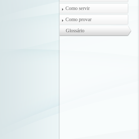
Como servir
Como provar
Glossário