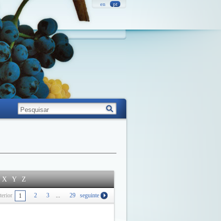
en
pt
X
Y
Z
terior
2
3
...
29
seguinte
1