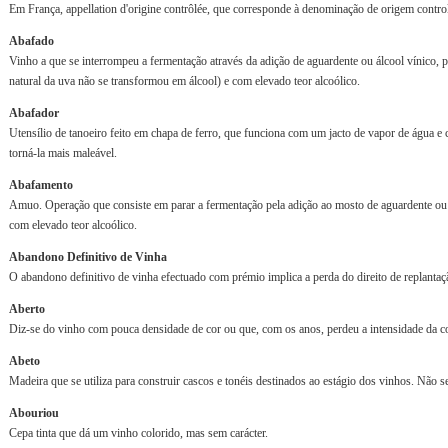
Em França, appellation d'origine contrôlée, que corresponde à denominação de origem contr
Abafado
Vinho a que se interrompeu a fermentação através da adição de aguardente ou álcool vínico,
natural da uva não se transformou em álcool) e com elevado teor alcoólico.
Abafador
Utensílio de tanoeiro feito em chapa de ferro, que funciona com um jacto de vapor de água e c
torná-la mais maleável.
Abafamento
Amuo. Operação que consiste em parar a fermentação pela adição ao mosto de aguardente ou 
com elevado teor alcoólico.
Abandono Definitivo de Vinha
O abandono definitivo de vinha efectuado com prémio implica a perda do direito de replantaç
Aberto
Diz-se do vinho com pouca densidade de cor ou que, com os anos, perdeu a intensidade da co
Abeto
Madeira que se utiliza para construir cascos e tonéis destinados ao estágio dos vinhos. Não se
Abouriou
Cepa tinta que dá um vinho colorido, mas sem carácter.