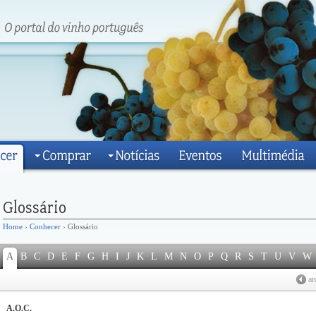
Home
›
Conhecer
› Glossário
A
B
C
D
E
F
G
H
I
J
K
L
M
N
O
P
Q
R
S
T
U
V
W
an
A.O.C.