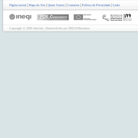
|
|
|
|
|
Página inicial
Mapa do Site
Quem Somos
Contactos
Política de Privacidade
Links
Copyright © 2009 Infovini | Desenvolvido por INEGI/Mercatura