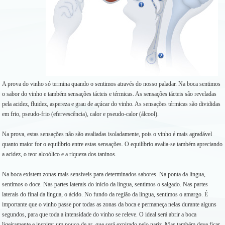
A prova do vinho só termina quando o sentimos através do nosso paladar. Na boca sentimos
o sabor do vinho e também sensações tácteis e térmicas. As sensações tácteis são reveladas
pela acidez, fluidez, aspereza e grau de açúcar do vinho. As sensações térmicas são divididas
em frio, pseudo-frio (efervescência), calor e pseudo-calor (álcool).
Na prova, estas sensações não são avaliadas isoladamente, pois o vinho é mais agradável
quanto maior for o equilíbrio entre estas sensações. O equilíbrio avalia-se também apreciando
a acidez, o teor alcoólico e a riqueza dos taninos.
Na boca existem zonas mais sensíveis para determinados sabores. Na ponta da língua,
sentimos o doce. Nas partes laterais do início da língua, sentimos o salgado. Nas partes
laterais do final da língua, o ácido. No fundo da região da língua, sentimos o amargo. É
importante que o vinho passe por todas as zonas da boca e permaneça nelas durante alguns
segundos, para que toda a intensidade do vinho se releve. O ideal será abrir a boca
ligeiramente e inspirar um pouco de ar, que será expirado pelo nariz. Mas também deve ficar