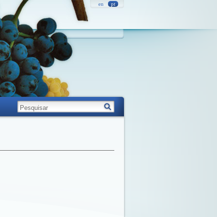
en
pt