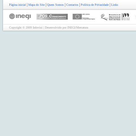
|
|
|
|
|
Página inicial
Mapa do Site
Quem Somos
Contactos
Política de Privacidade
Links
Copyright © 2009 Infovini | Desenvolvido por INEGI/Mercatura