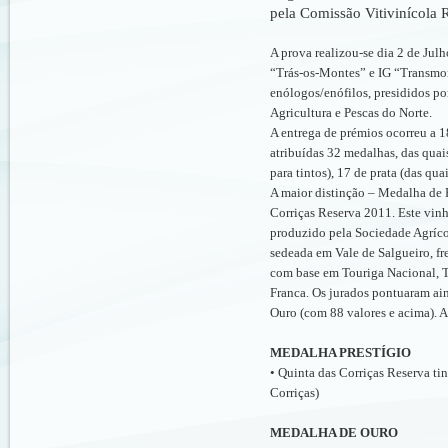
pela Comissão Vitivinícola 
A prova realizou-se dia 2 de Jul
“Trás-os-Montes” e IG “Transmon
enólogos/enófilos, presididos p
Agricultura e Pescas do Norte.
A entrega de prémios ocorreu a 
atribuídas 32 medalhas, das quai
para tintos), 17 de prata (das qu
A maior distinção – Medalha de Pr
Corriças Reserva 2011. Este vinh
produzido pela Sociedade Agríco
sedeada em Vale de Salgueiro, fr
com base em Touriga Nacional, T
Franca. Os jurados pontuaram ai
Ouro (com 88 valores e acima). A 
MEDALHA PRESTÍGIO
• Quinta das Corriças Reserva ti
Corriças)
MEDALHA DE OURO