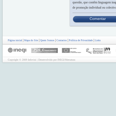
questão, que contêm linguagem inap
de promoção individual ou colectiv
Comentar
|
|
|
|
|
Página inicial
Mapa do Site
Quem Somos
Contactos
Política de Privacidade
Links
Copyright © 2009 Infovini | Desenvolvido por INEGI/Mercatura