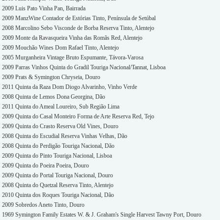
2009 Luis Pato Vinha Pan, Bairrada
2009 ManzWine Contador de Estórias Tinto, Península de Setúbal
2008 Marcolino Sebo Visconde de Borba Reserva Tinto, Alentejo
2009 Monte da Ravasqueira Vinha das Romãs Red, Alentejo
2009 Mouchão Wines Dom Rafael Tinto, Alentejo
2005 Murganheira Vintage Bruto Espumante, Távora-Varosa
2009 Parras Vinhos Quinta do Gradil Touriga Nacional/Tannat, Lisboa
2009 Prats & Symington Chryseia, Douro
2011 Quinta da Raza Dom Diogo Alvarinho, Vinho Verde
2008 Quinta de Lemos Dona Georgina, Dão
2011 Quinta do Ameal Loureiro, Sub Região Lima
2009 Quinta do Casal Monteiro Forma de Arte Reserva Red, Tejo
2009 Quinta do Crasto Reserva Old Vines, Douro
2008 Quinta do Escudial Reserva Vinhas Velhas, Dão
2008 Quinta do Perdigão Touriga Nacional, Dão
2009 Quinta do Pinto Touriga Nacional, Lisboa
2009 Quinta do Poeira Poeira, Douro
2009 Quinta do Portal Touriga Nacional, Douro
2008 Quinta do Quetzal Reserva Tinto, Alentejo
2010 Quinta dos Roques Touriga Nacional, Dão
2009 Sobredos Aneto Tinto, Douro
1969 Symington Family Estates W. & J. Graham's Single Harvest Tawny Port, Douro