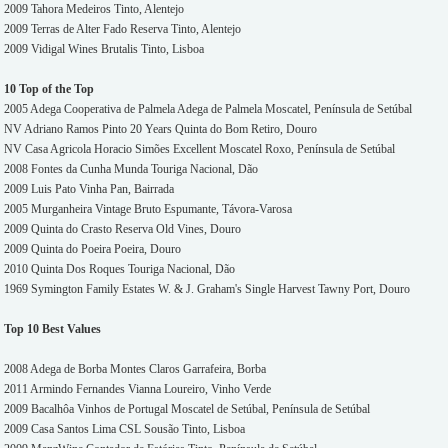
2009 Tahora Medeiros Tinto, Alentejo
2009 Terras de Alter Fado Reserva Tinto, Alentejo
2009 Vidigal Wines Brutalis Tinto, Lisboa
10 Top of the Top
2005 Adega Cooperativa de Palmela Adega de Palmela Moscatel, Península de Setúbal
NV Adriano Ramos Pinto 20 Years Quinta do Bom Retiro, Douro
NV Casa Agricola Horacio Simões Excellent Moscatel Roxo, Península de Setúbal
2008 Fontes da Cunha Munda Touriga Nacional, Dão
2009 Luis Pato Vinha Pan, Bairrada
2005 Murganheira Vintage Bruto Espumante, Távora-Varosa
2009 Quinta do Crasto Reserva Old Vines, Douro
2009 Quinta do Poeira Poeira, Douro
2010 Quinta Dos Roques Touriga Nacional, Dão
1969 Symington Family Estates W. & J. Graham's Single Harvest Tawny Port, Douro
Top 10 Best Values
2008 Adega de Borba Montes Claros Garrafeira, Borba
2011 Armindo Fernandes Vianna Loureiro, Vinho Verde
2009 Bacalhôa Vinhos de Portugal Moscatel de Setúbal, Península de Setúbal
2009 Casa Santos Lima CSL Sousão Tinto, Lisboa