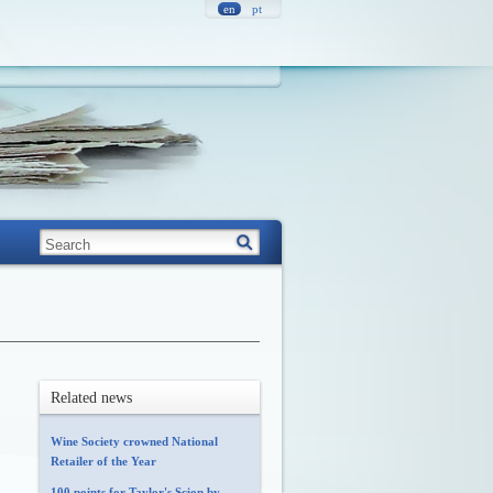
en
pt
Related news
Wine Society crowned National
Retailer of the Year
100 points for Taylor's Scion by