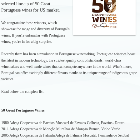
selected line-up of 50 Great
Portuguese wines for US market.
We congratulate these winners, which
showcase the range and diversity of Portugal's
wines. If you're unfamiliar with Portuguese
wines, you're in for a big surprise.
Recently there has been a revolution in Portuguese winemaking. Portuguese wineries boast
the latest in modern technology, the strictest quality control standards, world-class
winemakers and well-made wines that can compete anywhere in the world. What's more,
Portugal can offer excitingly different flavors thanks to its unique range of indigenous grape
varieties.
Read below the complete list.
50 Great Portuguese Wines
1980 Adega Cooperativa de Favaios Moscatel de Favaios Colheita, Favaios- Douro
2011 Adega Cooperativa de Monção Muralhas de Monção Branco, Vinho Verde
2005 Adega Cooperativa de Palmela Adega de Palmela Moscatel, Península de Setúbal