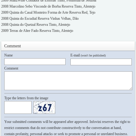
2009 ManzWine Contador de Estórias Tinto, Península de Setúbal
2008 Marcolino Sebo Visconde de Borba Reserva Tinto, Alentejo
2009 Quinta do Casal Monteiro Forma de Arte Reserva Red, Tejo
2008 Quinta do Escudial Reserva Vinhas Velhas, Dão
2008 Quinta do Quetzal Reserva Tinto, Alentejo
2009 Terras de Alter Fado Reserva Tinto, Alentejo
Comment
Name
E-mail
(won't be published)
Comment
Type the letters from the image
Your submitted comments will be appeared after approved. Infovini reserves the right to
restrict comments that do not contribute constructively to the conversation at hand,
contain profanity, personal attacks or seek to promote a personal or unrelated business.