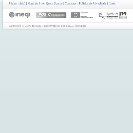
|
|
|
|
|
Página inicial
Mapa do Site
Quem Somos
Contactos
Política de Privacidade
Links
Copyright © 2009 Infovini | Desenvolvido por INEGI/Mercatura