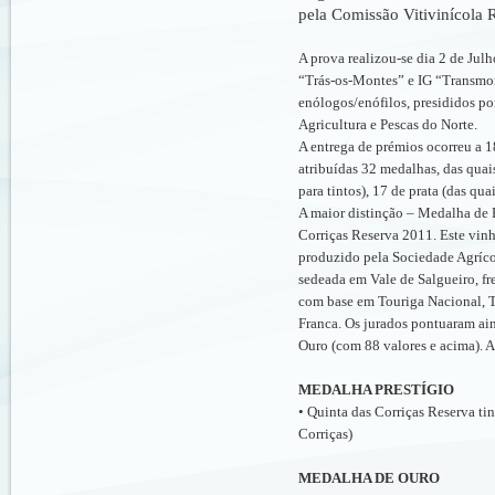
pela Comissão Vitivinícola 
A prova realizou-se dia 2 de Jul
“Trás-os-Montes” e IG “Transmon
enólogos/enófilos, presididos p
Agricultura e Pescas do Norte.
A entrega de prémios ocorreu a 
atribuídas 32 medalhas, das quai
para tintos), 17 de prata (das qu
A maior distinção – Medalha de Pr
Corriças Reserva 2011. Este vinh
produzido pela Sociedade Agríco
sedeada em Vale de Salgueiro, fr
com base em Touriga Nacional, T
Franca. Os jurados pontuaram ai
Ouro (com 88 valores e acima). A 
MEDALHA PRESTÍGIO
• Quinta das Corriças Reserva ti
Corriças)
MEDALHA DE OURO