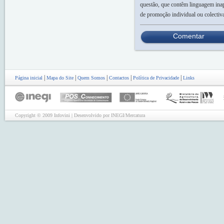
questão, que contêm linguagem inap
de promoção individual ou colectiv
Comentar
|
|
|
|
|
Página inicial
Mapa do Site
Quem Somos
Contactos
Política de Privacidade
Links
Copyright © 2009 Infovini | Desenvolvido por INEGI/Mercatura