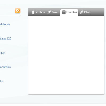
Vinhos
Novo
Eventos
Blog
didas de
l traz 120
 que
or revista
das: