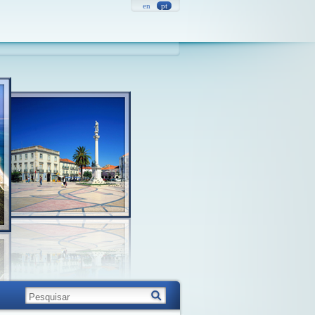
en
pt