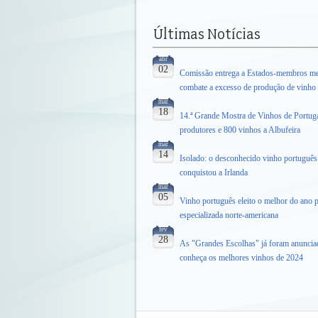
abr
02
Comissão entrega a Estados-membros me
combate a excesso de produção de vinho
mar
18
14.ª Grande Mostra de Vinhos de Portuga
produtores e 800 vinhos a Albufeira
mar
14
Isolado: o desconhecido vinho português
conquistou a Irlanda
mar
05
Vinho português eleito o melhor do ano p
especializada norte-americana
fev
28
As "Grandes Escolhas" já foram anuncia
conheça os melhores vinhos de 2024