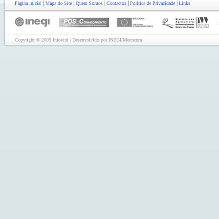
|
|
|
|
|
Página inicial
Mapa do Site
Quem Somos
Contactos
Política de Privacidade
Links
Copyright © 2009 Infovini | Desenvolvido por INEGI/Mercatura